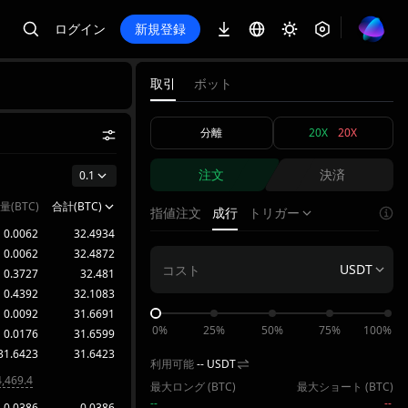
ログイン
新規登録
取引
ボット
分離
20X
20X
注文
決済
0.1
量(BTC)
合計(BTC)
指値注文
成行
トリガー
0.0062
32.4934
0.0062
32.4872
USDT
0.3727
32.481
0.4392
32.1083
0.0092
31.6691
0%
25%
50%
75%
100%
0.0176
31.6599
31.6423
31.6423
利用可能
--
USDT
,469.4
最大ロング (
BTC
)
最大ショート (
BTC
)
--
--
0.0386
0.0386