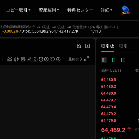
コピー取引
資産運用
特典センター
詳細
格
資金調達(8時間)/決済
24H高値
24H安値
24H取引量(BTC)
24H取引量(USDT)
64,992.9
64,143.4
17.27K
1.11B
-0.0002%
/
01:45:53
取引板
取引
最終価格
TradingView
価格(USDT)
数
64,480.5
64,480.2
64,480.0
64,479.7
64,479.4
64,479.2
64,479.0
64,469.2
64
64,478.8