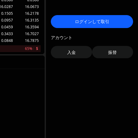
16.0287
16.0673
0.1505
16.2178
0.0957
16.3135
ログインして取引
0.0459
16.3594
0.3433
16.7027
アカウント
0.0848
16.7875
65%
S
入金
振替