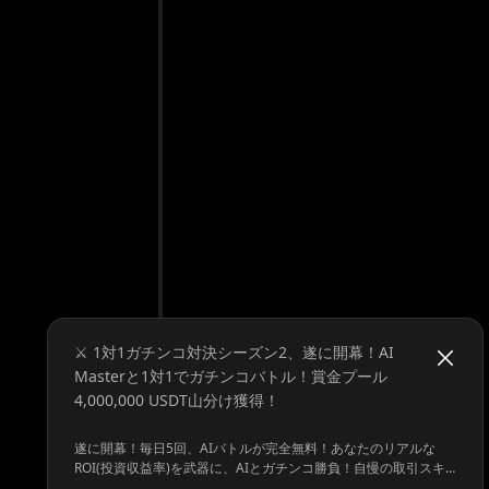
⚔️ 1対1ガチンコ対決シーズン2、遂に開幕！AI
Masterと1対1でガチンコバトル！賞金プール
4,000,000 USDT山分け獲得！
遂に開幕！毎日5回、AIバトルが完全無料！あなたのリアルな
ROI(投資収益率)を武器に、AIとガチンコ勝負！自慢の取引スキ
ルで勝利をつかみ取りましょう！ダブル報酬のチャンス！デイリ