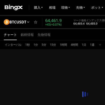
購入
相場
現物
先物
ボット
64,461.9
インデックス価
マーク価格
BTCUSDT
64,469.4
64,489.9
+45(+0.07%)
チャート
銘柄情報
先物情報
インターバル
1秒
1分
5分
15分
1時間
4時間
1日
1週